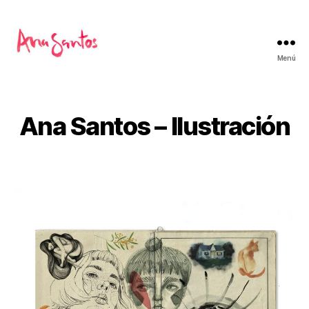
Menú
Ana
Santos
-
Ilustración
Ana Santos – Ilustración